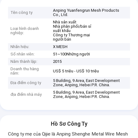
Anping Yuanfengrun Mesh Products
Tên công ty
Co., Ltd.
Nhà sản xuất
Nhà phân phối/bán sỉ
Loại hình doanh
xuất khẩu
nghiệp:
Công ty Thương mại
người bán
Nhãn hiệu:
X MESH
Số nhân viên:
51~100Những người
Năm thành lập:
2015
Doanh thu hàng
US$ 5 triệu - US$ 10 triệu
năm:
5 Building, 9 Area, East Development
Địa điểm công ty
Zone, Anping, Hebei P.R. China.
5 Building, 9 Area, East Development
địa điểm nhà máy
Zone, Anping, Hebei P.R. China.
Hồ Sơ Công Ty
Công ty mẹ của Qijie là Anping Shenghe Metal Wire Mesh