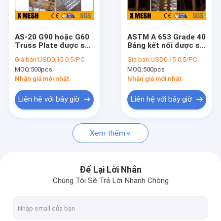
Về chúng tôi
Tham quan nhà máy
AS-20 G90 hoặc G60
ASTM A 653 Grade 40
Truss Plate được sử
Bảng kết nối được sử
Kiểm soát chất lượng
dụng trong hàng triệu
dụng để kết nối nhiều
Giá bán:
USD0.15-0.5/PC
Giá bán:
USD0.15-0.5/PC
cấu trúc trên toàn
mảnh của một truss
MOQ:
500pcs
MOQ:
500pcs
cầu
Liên hệ chúng tôi
Nhận giá mới nhất
Nhận giá mới nhất
Tin tức
Liên hệ với bây giờ
Liên hệ với bây giờ
Các trường hợp
Xem thêm
Hàng rào lưới kim loại
Để Lại Lời Nhắn
Chúng Tôi Sẽ Trả Lời Nhanh Chóng
Hàng rào lưới liên kết chuỗi
Hàng rào lưới chống trèo