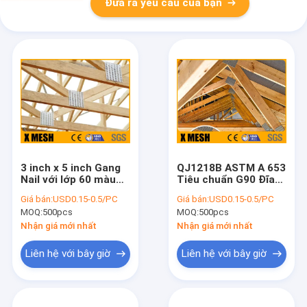
Đưa ra yêu cầu của bạn
3 inch x 5 inch Gang
QJ1218B ASTM A 653
Nail với lớp 60 màu
Tiêu chuẩn G90 Đĩa
bạc thép cho sản
đinh với Gauge 20
Giá bán:
USD0.15-0.5/PC
Giá bán:
USD0.15-0.5/PC
xuất mái nhà
cho các nhà xây dựng
MOQ:
500pcs
MOQ:
500pcs
Nhận giá mới nhất
Nhận giá mới nhất
Liên hệ với bây giờ
Liên hệ với bây giờ