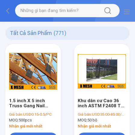
Tất Cả Sản Phẩm
(771)
1.5 inch X 5 inch
Khu dân cư Cao 36
Truss Gang Nail
inch ASTM F2408 Trụ
Plate với tiêu chuẩn
sở công ty tiêu
Giá bán:
USD0.15-0.5/PC
Giá bán:
USD35.00-85.00/Set
ASTM A653 cho các
chuẩn Hàng rào
MOQ:
500pcs
MOQ:
50 bộ
tấm tường
nhôm
Nhận giá mới nhất
Nhận giá mới nhất