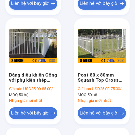
Liên hệ với bây giờ
Liên hệ với bây giờ
Bảng điều khiển Cổng
Post 80 x 80mm
với phụ kiện thép
Squash Top Cross
không gỉ Hàng rào
Rail 40 x 40mm 6
Giá bán:
USD35.00-85.00/Set
Giá bán:
USD25.00-75.00/Set
kim loại trang trí
điểm mối hàn Hàng
MOQ:
50 bộ
MOQ:
50 bộ
rào lưới an ninh
Nhận giá mới nhất
Nhận giá mới nhất
Liên hệ với bây giờ
Liên hệ với bây giờ