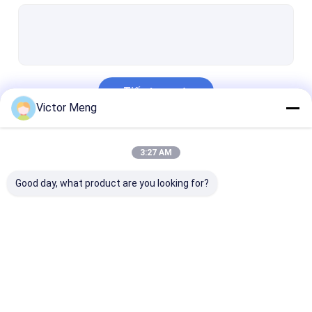
Hàng rào kim loại an ninh
Lưới thép hàn
Lưới dây rọ đá
Tiếp tục
Lưới kim loại đục lỗ
Victor Meng
Lưới kim loại mở rộng
Danh Mục Của Chúng Tôi
3:27 AM
Lưới màn hình cửa sổ
Good day, what product are you looking for?
Lưới thép xây dựng
Lưới hàn thép không gỉ
Lưới hàn mạ kẽm
Hàng rào lưới kim
Hàng rào lưới liên
Hàng rào lưới
Lưới dây dệt
loại
kết chuỗi
trèo