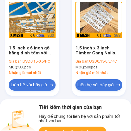
1.5 inch x 6 inch gỗ
1.5 inch x 3 inch
băng đinh tấm với
Timber Gang Nails
8kg mỗi thùng carton
với 4kg mỗi thùng để
Giá bán:
USD0.15-0.5/PC
Giá bán:
USD0.15-0.5/PC
cho thợ mộc
xây dựng giải pháp
MOQ:
500pcs
MOQ:
500pcs
Nhận giá mới nhất
Nhận giá mới nhất
Liên hệ với bây giờ
Liên hệ với bây giờ
Tiết kiệm thời gian của bạn
Hãy để chúng tôi liên hệ với sản phẩm tốt
nhất với bạn.