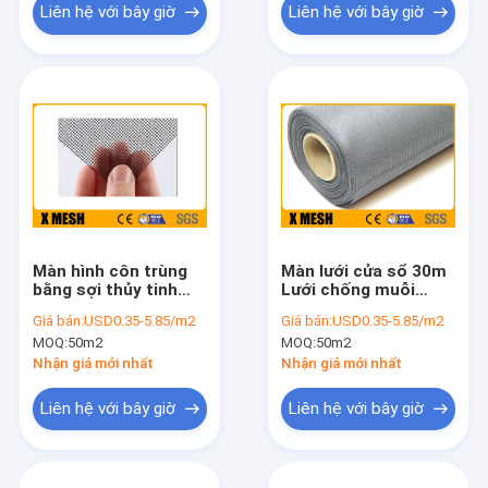
Liên hệ với bây giờ
Liên hệ với bây giờ
Màn hình côn trùng
Màn lưới cửa sổ 30m
bằng sợi thủy tinh
Lưới chống muỗi
1,5Mx25M
ODM cho cửa ra vào
Giá bán:
USD0.35-5.85/m2
Giá bán:
USD0.35-5.85/m2
và cửa sổ
MOQ:
50m2
MOQ:
50m2
Nhận giá mới nhất
Nhận giá mới nhất
Liên hệ với bây giờ
Liên hệ với bây giờ