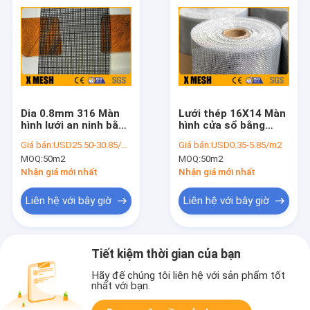
Dia 0.8mm 316 Màn
Lưới thép 16X14 Màn
hình lưới an ninh bằng
hình cửa sổ bằng
thép không gỉ Chống
nhôm cuộn 25m Dệt
Giá bán:
USD25.50-30.85/m2
Giá bán:
USD0.35-5.85/m2
axit
trơn
MOQ:
50m2
MOQ:
50m2
Nhận giá mới nhất
Nhận giá mới nhất
Liên hệ với bây giờ
Liên hệ với bây giờ
Tiết kiệm thời gian của bạn
Hãy để chúng tôi liên hệ với sản phẩm tốt
nhất với bạn.