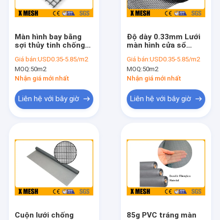
Về chúng tôi
Tham quan nhà máy
Màn hình bay bằng
Độ dày 0.33mm Lưới
sợi thủy tinh chống
màn hình cửa sổ
Kiểm soát chất lượng
lỗi 125g Lưới sợi thủy
bằng sợi thủy tinh
Giá bán:
USD0.35-5.85/m2
Giá bán:
USD0.35-5.85/m2
tinh tráng PVC
110g Chống côn
MOQ:
50m2
MOQ:
50m2
trùng
Liên hệ chúng tôi
Nhận giá mới nhất
Nhận giá mới nhất
Tin tức
Liên hệ với bây giờ
Liên hệ với bây giờ
Các trường hợp
Hàng rào lưới kim loại
Hàng rào lưới liên kết chuỗi
Hàng rào lưới chống trèo
Cuộn lưới chống
85g PVC tráng màn