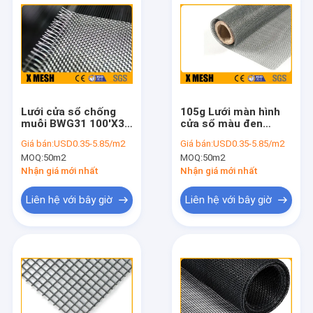
Lưới cửa sổ chống
105g Lưới màn hình
muỗi BWG31 100'X3
cửa sổ màu đen
'Độ bền tốt
3'X100 'cuộn chống
Giá bán:
USD0.35-5.85/m2
Giá bán:
USD0.35-5.85/m2
muỗi
MOQ:
50m2
MOQ:
50m2
Nhận giá mới nhất
Nhận giá mới nhất
Liên hệ với bây giờ
Liên hệ với bây giờ
Nhà
Các sản phẩm
Hướng dẫn VR