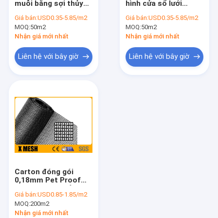
muỗi bằng sợi thủy
hình cửa sổ lưới
Hàng rào kim loại an ninh
tinh màu xám 18 × 6
5''X100 '' chống côn
Giá bán:
USD0.35-5.85/m2
Giá bán:
USD0.35-5.85/m2
115g / M2 Dệt trơn
trùng
MOQ:
Lưới thép hàn
50m2
MOQ:
50m2
Nhận giá mới nhất
Nhận giá mới nhất
Lưới dây rọ đá
Liên hệ với bây giờ
Liên hệ với bây giờ
Lưới kim loại đục lỗ
Lưới kim loại mở rộng
Lưới màn hình cửa sổ
Lưới thép xây dựng
Lưới hàn thép không gỉ
Carton đóng gói
Lưới hàn mạ kẽm
0,18mm Pet Proof
Screen Mesh Bảo vệ
Giá bán:
USD0.85-1.85/m2
bền cho màn hình
Lưới dây dệt
MOQ:
200m2
chó hoặc mèo
Nhận giá mới nhất