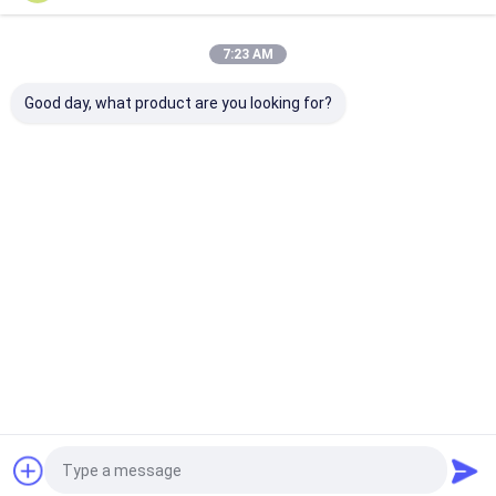
Danh Mục Của Chúng Tôi
7:23 AM
Good day, what product are you looking for?
Hàng rào lưới kim
Hàng rào lưới liên
Hàng rào lưới
loại
kết chuỗi
trèo
Nhà
Về chúng
Liên hệ với chúng
Desktop
tôi
tôi
Site
Sơ đồ trang web
Privacy Policy
Phẩm chất
Hàng rào lưới kim loại
Nhà máy trung quốc.Copyright ©
2025 Anping Yuanfengrun Mesh Products Co., Ltd.. All Rights
Reserved.