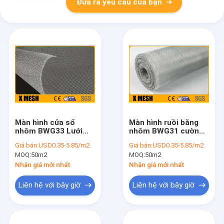
Đưa ra yêu cầu của bạn
Màn hình cửa sổ
Màn hình ruồi bằng
nhôm BWG33 Lưới
nhôm BWG31 cường
cuộn chống ăn mòn
độ cao 100 'Chiều dài
Giá bán:
USD0.35-5.85/m2
Giá bán:
USD0.35-5.85/m2
chống côn trùng
MOQ:
50m2
MOQ:
50m2
Nhận giá mới nhất
Nhận giá mới nhất
Liên hệ với bây giờ
Liên hệ với bây giờ