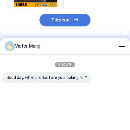
Tiếp tục
Sản Phẩm Khuyến Cáo
Victor Meng
7:10 AM
Good day, what product are you looking for?
Khu dân cư Cao 36
Post 80 x 80mm
Lưới thép hàn
inch ASTM F2408
Squash Top Cross
kẽm nhúng nó
Trụ sở công ty tiêu
Rail 40 x 40mm 6
7,5x15cm Dia
chuẩn Hàng rào
điểm mối hàn Hàng
cho nhà máy a
nhôm
rào lưới an ninh
Giá tốt nhất
Giá tốt nhất
Giá tốt n