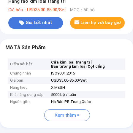
Hàng rào kim loại trang trí
Giá bán：USD35.00-85.00/Set
MOQ：50 bộ
Giá tốt nhất
Liên hệ với bây giờ
Mô Tả Sản Phẩm
,
Cửa kim loại trang trí
Điểm nổi bật
Bàn tường kim loại Cột cổng
Chứng nhận
ISO9001:2015
Giá bán
USD35.00-85.00/Set
Hàng hiệu
X MESH
Khả năng cung cấp
5000 bộ / tuần
Nguồn gốc
Hà Bắc PR Trung Quốc.
Xem thêm