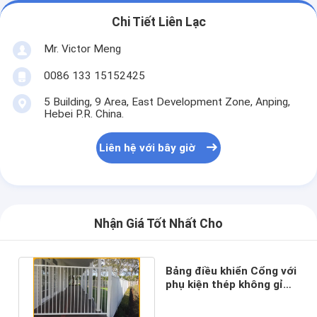
Chi Tiết Liên Lạc
Mr. Victor Meng
0086 133 15152425
5 Building, 9 Area, East Development Zone, Anping,
Hebei P.R. China.
Liên hệ với bây giờ
Nhận Giá Tốt Nhất Cho
Bảng điều khiển Cổng với
phụ kiện thép không gỉ
Hàng rào kim loại trang
trí