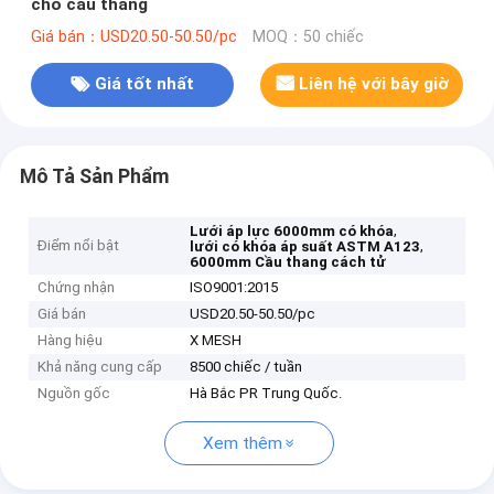
cho cầu thang
Giá bán：USD20.50-50.50/pc
MOQ：50 chiếc
Giá tốt nhất
Liên hệ với bây giờ
Mô Tả Sản Phẩm
,
Lưới áp lực 6000mm có khóa
Điểm nổi bật
,
lưới có khóa áp suất ASTM A123
6000mm Cầu thang cách tử
Chứng nhận
ISO9001:2015
Giá bán
USD20.50-50.50/pc
Hàng hiệu
X MESH
Khả năng cung cấp
8500 chiếc / tuần
Nguồn gốc
Hà Bắc PR Trung Quốc.
Xem thêm