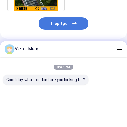
Tiếp tục
Sản Phẩm Khuyến Cáo
Victor Meng
3:47 PM
Good day, what product are you looking for?
Nhà máy xi măng 300
Nhà máy hóa chất I
Nhà máy máy 
Series Vật liệu Lưới
Loại thanh lưới thép
tiêu chuẩn Bs
thép không gỉ Thanh
hàn Vật liệu hợp kim
Lưới thép mạ 
chịu lực Đường kính
nhôm Chiều rộng 1m
Thanh ngang
30mm
Giá tốt nhất
Giá tốt nhất
Giá tốt n