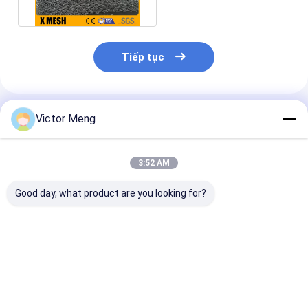
sông
Tiếp tục
Sản Phẩm Khuyến Cáo
Victor Meng
3:52 AM
Good day, what product are you looking for?
Giỏ dây lưới Gabion
Giỏ lưới Gabion hàn
Giỏ dây hàn 4
mạ kẽm nóng Giữ
bằng bạc Galfan khổ
50x50mm Tiê
tường xoắn ốc / xoắn
5 mm cho tấm ốp
chuẩn Astm
ốc được kết nối
kiến ​​​​trúc
Giá tốt nhất
Giá tốt nhất
Giá tốt n