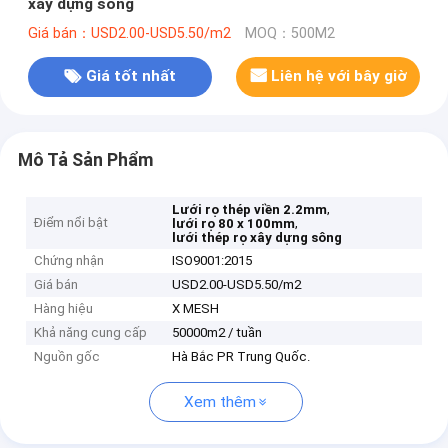
xây dựng sông
Giá bán：USD2.00-USD5.50/m2
MOQ：500M2
Giá tốt nhất
Liên hệ với bây giờ
Mô Tả Sản Phẩm
,
Lưới rọ thép viền 2.2mm
Điểm nổi bật
,
lưới rọ 80 x 100mm
lưới thép rọ xây dựng sông
Chứng nhận
ISO9001:2015
Giá bán
USD2.00-USD5.50/m2
Hàng hiệu
X MESH
Khả năng cung cấp
50000m2 / tuần
Nguồn gốc
Hà Bắc PR Trung Quốc.
Xem thêm